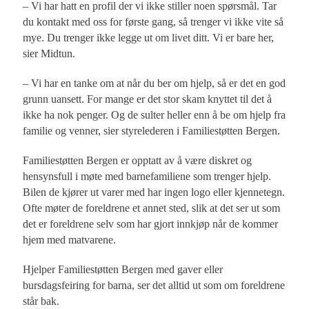
– Vi har hatt en profil der vi ikke stiller noen spørsmål. Tar
du kontakt med oss for første gang, så trenger vi ikke vite så
mye. Du trenger ikke legge ut om livet ditt. Vi er bare her,
sier Midtun.
– Vi har en tanke om at når du ber om hjelp, så er det en god
grunn uansett. For mange er det stor skam knyttet til det å
ikke ha nok penger. Og de sulter heller enn å be om hjelp fra
familie og venner, sier styrelederen i Familiestøtten Bergen.
Familiestøtten Bergen er opptatt av å være diskret og
hensynsfull i møte med barnefamiliene som trenger hjelp.
Bilen de kjører ut varer med har ingen logo eller kjennetegn.
Ofte møter de foreldrene et annet sted, slik at det ser ut som
det er foreldrene selv som har gjort innkjøp når de kommer
hjem med matvarene.
Hjelper Familiestøtten Bergen med gaver eller
bursdagsfeiring for barna, ser det alltid ut som om foreldrene
står bak.