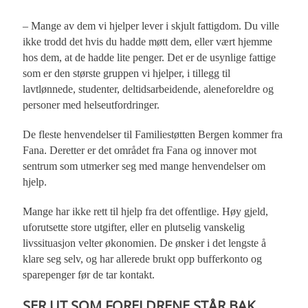
– Mange av dem vi hjelper lever i skjult fattigdom. Du ville
ikke trodd det hvis du hadde møtt dem, eller vært hjemme
hos dem, at de hadde lite penger. Det er de usynlige fattige
som er den største gruppen vi hjelper, i tillegg til
lavtlønnede, studenter, deltidsarbeidende, aleneforeldre og
personer med helseutfordringer.
De fleste henvendelser til Familiestøtten Bergen kommer fra
Fana. Deretter er det området fra Fana og innover mot
sentrum som utmerker seg med mange henvendelser om
hjelp.
Mange har ikke rett til hjelp fra det offentlige. Høy gjeld,
uforutsette store utgifter, eller en plutselig vanskelig
livssituasjon velter økonomien. De ønsker i det lengste å
klare seg selv, og har allerede brukt opp bufferkonto og
sparepenger før de tar kontakt.
SER UT SOM FORELDRENE STÅR BAK