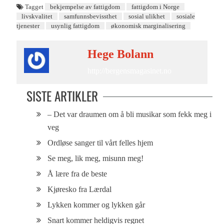
Tagget
bekjempelse av fattigdom
fattigdom i Norge
livskvalitet
samfunnsbevissthet
sosial ulikhet
sosiale
tjenester
usynlig fattigdom
økonomisk marginalisering
Hege Bolann
http://bergensmagasinet.no
SISTE ARTIKLER
– Det var draumen om å bli musikar som fekk meg i
veg
Ordløse sanger til vårt felles hjem
Se meg, lik meg, misunn meg!
Å lære fra de beste
Kjøresko fra Lærdal
Lykken kommer og lykken går
Snart kommer heldigvis regnet