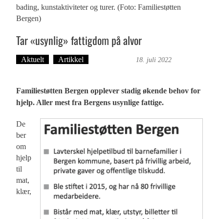
bading, kunstaktiviteter og turer. (Foto: Familiestøtten
Bergen)
Tar «usynlig» fattigdom på alvor
Aktuelt
Artikkel
Hege Bolann
18. juli 2022
Familiestøtten Bergen opplever stadig økende behov for
hjelp. Aller mest fra Bergens usynlige fattige.
De
ber
om
hjelp
til
mat,
klær,