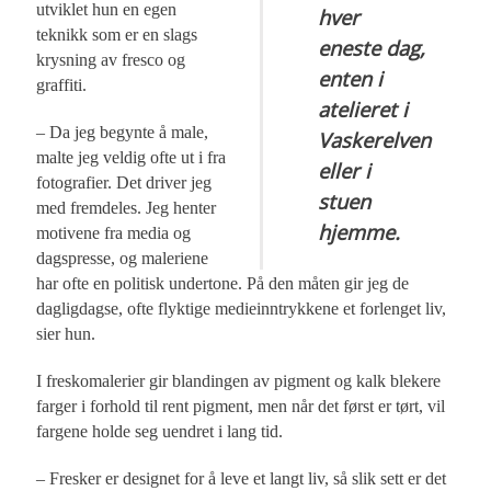
utviklet hun en egen
hver
teknikk som er en slags
eneste dag,
krysning av fresco og
enten i
graffiti.
atelieret i
– Da jeg begynte å male,
Vaskerelven
malte jeg veldig ofte ut i fra
eller i
fotografier. Det driver jeg
stuen
med fremdeles. Jeg henter
hjemme.
motivene fra media og
dagspresse, og maleriene
har ofte en politisk undertone. På den måten gir jeg de
dagligdagse, ofte flyktige medieinntrykkene et forlenget liv,
sier hun.
I freskomalerier gir blandingen av pigment og kalk blekere
farger i forhold til rent pigment, men når det først er tørt, vil
fargene holde seg uendret i lang tid.
– Fresker er designet for å leve et langt liv, så slik sett er det