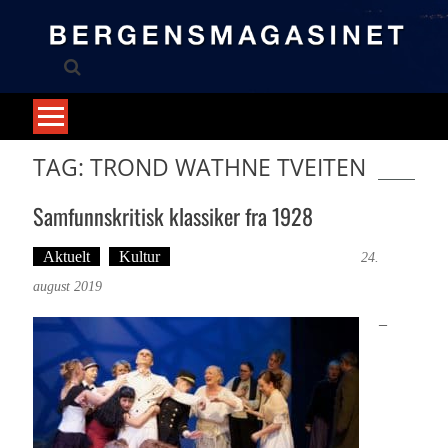
Skip
to
content
TAG: TROND WATHNE TVEITEN
Samfunnskritisk klassiker fra 1928
Aktuelt
Kultur
Tekst: Magne Fonn Hafskor
24.
august 2019
–