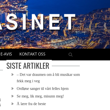
E-AVIS
KONTAKT OSS
SISTE ARTIKLER
– Det var draumen om å bli musikar som
fekk meg i veg
Ordløse sanger til vårt felles hjem
Se meg, lik meg, misunn meg!
g
Å lære fra de beste
å