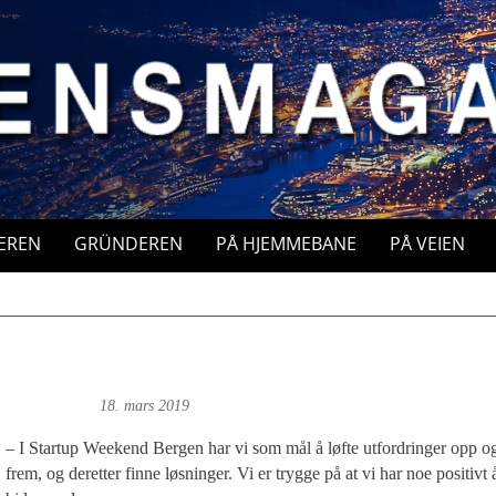
EREN
GRÜNDEREN
PÅ HJEMMEBANE
PÅ VEIEN
o: Roy Bjørge
18. mars 2019
– I Startup Weekend Bergen har vi som mål å løfte utfordringer opp o
frem, og deretter finne løsninger. Vi er trygge på at vi har noe positivt 