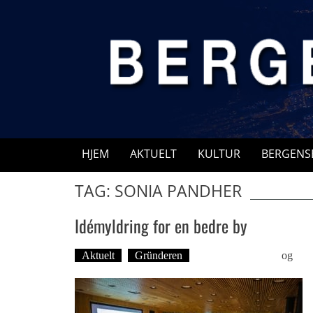
Skip
to
content
HJEM
AKTUELT
KULTUR
BERGENS
TAG: SONIA PANDHER
Idémyldring for en bedre by
Aktuelt
Gründeren
Martine H. Leknes
og
Fot