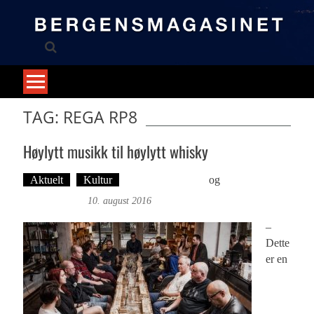
Skip
to
content
TAG: REGA RP8
Høylytt musikk til høylytt whisky
Aktuelt
Kultur
Øyvind Toft: Foto
og
Tekst: Magne
Fonn Hafskor
10. august 2016
–
Dette
er en