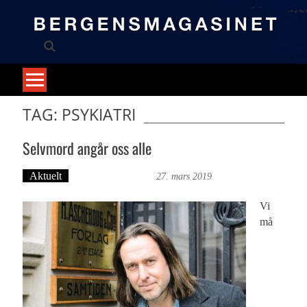
Skip
to
content
TAG: PSYKIATRI
Selvmord angår oss alle
Aktuelt
Bergensmagasinet
27. mars 2019
Vi
må