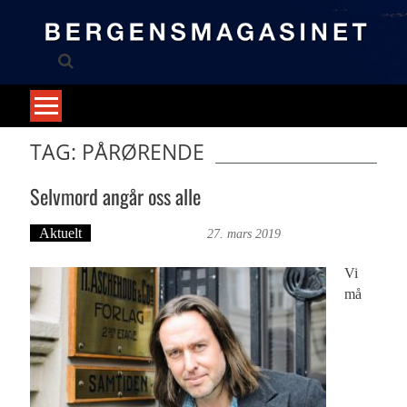
Skip
to
content
TAG: PÅRØRENDE
Selvmord angår oss alle
Aktuelt
Bergensmagasinet
27. mars 2019
Vi
må