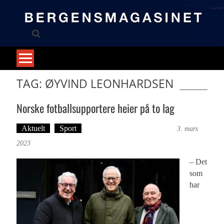
Skip
to
content
TAG: ØYVIND LEONHARDSEN
Norske fotballsupportere heier på to lag
Aktuelt
Sport
Tekst: Magne Fonn Hafskor
3. mars
2023
– Det
som
har