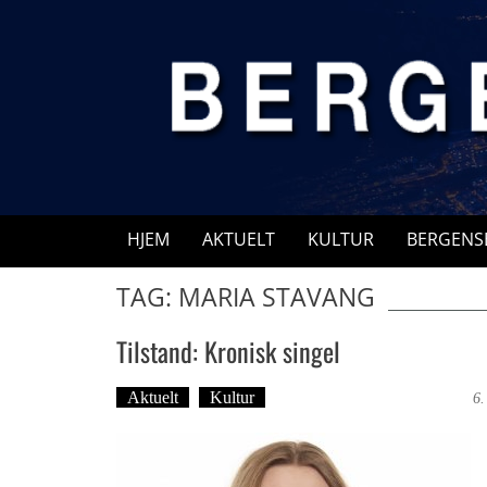
Skip
to
content
HJEM
AKTUELT
KULTUR
BERGENS
TAG: MARIA STAVANG
Tilstand: Kronisk singel
Aktuelt
Kultur
Tekst: Magne Fonn Hafskor
6.