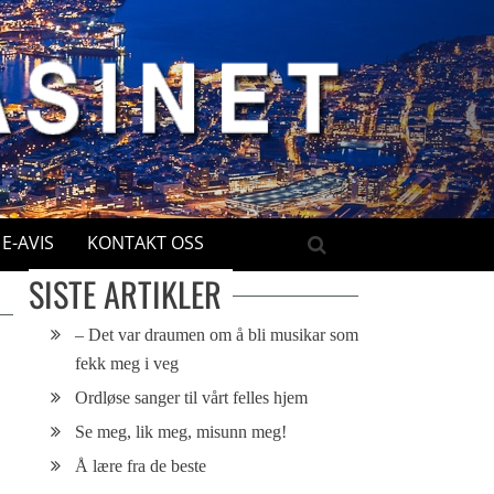
E-AVIS
KONTAKT OSS
SISTE ARTIKLER
– Det var draumen om å bli musikar som
fekk meg i veg
Ordløse sanger til vårt felles hjem
Se meg, lik meg, misunn meg!
Å lære fra de beste