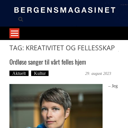
Skip
to
content
TAG: KREATIVITET OG FELLESSKAP
Ordløse sanger til vårt felles hjem
Aktuelt
Kultur
Bergensmagasinet
29. august 2023
– Jeg