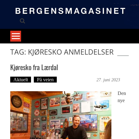
Skip
to
content
TAG: KJØRESKO ANMELDELSER
Kjøresko fra Lærdal
Aktuelt
På veien
Bergensmagasinet
27. juni 2023
Den
nye