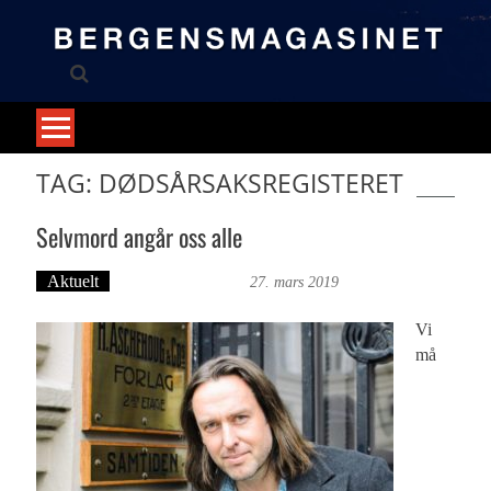
Skip
to
content
TAG: DØDSÅRSAKSREGISTERET
Selvmord angår oss alle
Aktuelt
Bergensmagasinet
27. mars 2019
Vi
må