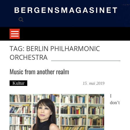
Skip
to
content
TAG: BERLIN PHILHARMONIC
ORCHESTRA
Music from another realm
Kultur
Tekst: Magne Fonn Hafskor
15. mai 2019
I
don’t