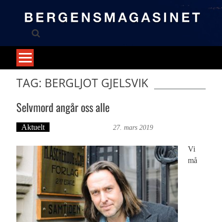
Skip
to
content
TAG: BERGLJOT GJELSVIK
Selvmord angår oss alle
Aktuelt
Bergensmagasinet
27. mars 2019
Vi
må