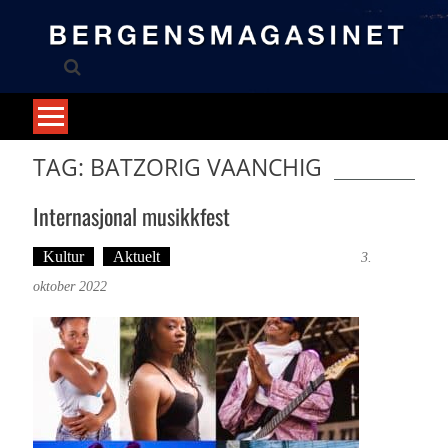
Skip
to
content
TAG: BATZORIG VAANCHIG
Internasjonal musikkfest
Kultur
Aktuelt
Tekst: Magne Fonn Hafskor
3.
oktober 2022