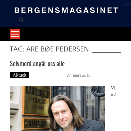
Skip
to
content
TAG: ARE BØE PEDERSEN
Selvmord angår oss alle
Aktuelt
Bergensmagasinet
27. mars 2019
Vi
må