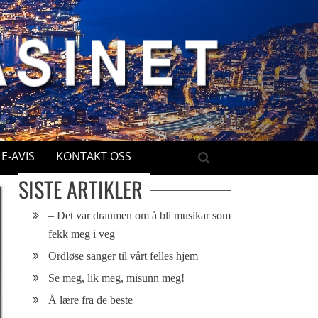
E-AVIS
KONTAKT OSS
SISTE ARTIKLER
– Det var draumen om å bli musikar som
fekk meg i veg
Ordløse sanger til vårt felles hjem
Se meg, lik meg, misunn meg!
Å lære fra de beste