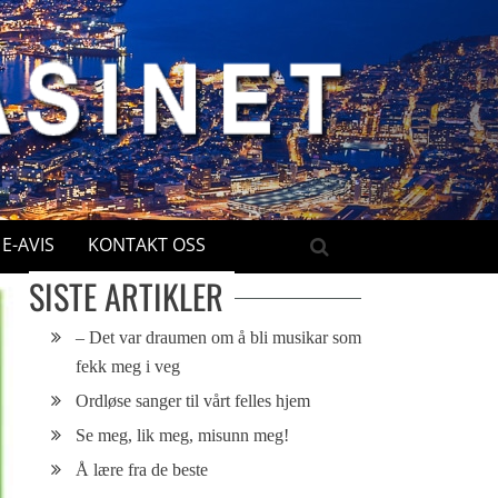
E-AVIS
KONTAKT OSS
SISTE ARTIKLER
– Det var draumen om å bli musikar som
fekk meg i veg
Ordløse sanger til vårt felles hjem
Se meg, lik meg, misunn meg!
Å lære fra de beste