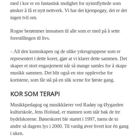
med i kor er en fantastisk mulighet for nyinnflyttede som
ønsker å få et nytt nettverk. Vi har det kjempegøy, det er det
ingen tvil om.
Rogne berømmer innsatsen til alle som er med på å sette
forestillingen til livs.
– All den kunnskapen og de ulike yrkesgruppene som er
representert i dette koret, gjør at vi klarer dette sammen. Det
skaper et stort engasjement når så mange samles for å skape
musikk sammen. Det blir også en stor opplevelse for
koristene, som får stå på en slik scene for første gang.
KOR SOM TERAPI
Musikkpedagog og musikklærer ved Radøy og Øygarden
kulturskole, Jens Holstad, er mannen som står bak de tre
bydelskorene. Bøneskoret ble startet i 1997, mens de to
andre så dagens lys i 2000. Til vanlig øver hvert kor én gang
i uken.