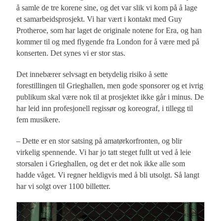
å samle de tre korene sine, og det var slik vi kom på å lage
et samarbeidsprosjekt. Vi har vært i kontakt med Guy
Protheroe, som har laget de originale notene for Era, og han
kommer til og med flygende fra London for å være med på
konserten. Det synes vi er stor stas.
Det innebærer selvsagt en betydelig risiko å sette
forestillingen til Grieghallen, men gode sponsorer og et ivrig
publikum skal være nok til at prosjektet ikke går i minus. De
har leid inn profesjonell regissør og koreograf, i tillegg til
fem musikere.
– Dette er en stor satsing på amatørkorfronten, og blir
virkelig spennende. Vi har jo tatt steget fullt ut ved å leie
storsalen i Grieghallen, og det er det nok ikke alle som
hadde våget. Vi regner heldigvis med å bli utsolgt. Så langt
har vi solgt over 1100 billetter.