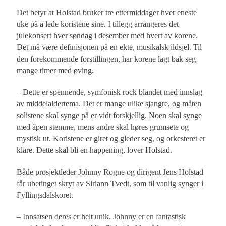
Det betyr at Holstad bruker tre ettermiddager hver eneste
uke på å lede koristene sine. I tillegg arrangeres det
julekonsert hver søndag i desember med hvert av korene.
Det må være definisjonen på en ekte, musikalsk ildsjel. Til
den forekommende forstillingen, har korene lagt bak seg
mange timer med øving.
– Dette er spennende, symfonisk rock blandet med innslag
av middelaldertema. Det er mange ulike sjangre, og måten
solistene skal synge på er vidt forskjellig. Noen skal synge
med åpen stemme, mens andre skal høres grumsete og
mystisk ut. Koristene er giret og gleder seg, og orkesteret er
klare. Dette skal bli en happening, lover Holstad.
Både prosjektleder Johnny Rogne og dirigent Jens Holstad
får ubetinget skryt av Siriann Tvedt, som til vanlig synger i
Fyllingsdalskoret.
– Innsatsen deres er helt unik. Johnny er en fantastisk