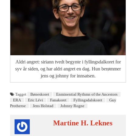
Aldri angret: siriann tvedt begynte i fyllingsdalkoret for
syv år siden, og har aldri angret en dag. Hun berømmer
jens og johnny for innsatsen.
Tagget
Bøneskoret
Enminential Rythmn of the Ancestors
ERA
Eric Lévi
Fanakoret
Fyllingsdalskoret
Guy
Protheroe
Jens Holstad
Johnny Rogne
Martine H. Leknes