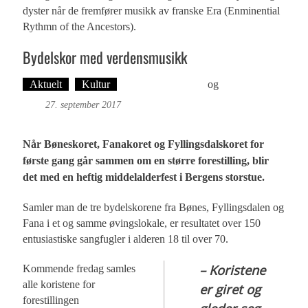
dyster når de fremfører musikk av franske Era (Enminential
Rythmn of the Ancestors).
Bydelskor med verdensmusikk
Aktuelt
Kultur
Martine H. Leknes
og
Øyvind Toft:
Foto
27. september 2017
Når Bøneskoret, Fanakoret og Fyllingsdalskoret for
første gang går sammen om en større forestilling, blir
det med en heftig middelalderfest i Bergens storstue.
Samler man de tre bydelskorene fra Bønes, Fyllingsdalen og
Fana i et og samme øvingslokale, er resultatet over 150
entusiastiske sangfugler i alderen 18 til over 70.
– Koristene
Kommende fredag samles
alle koristene for
er giret og
forestillingen