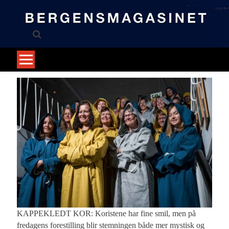
Skip
to
content
KAPPEKLEDT KOR: Koristene har fine smil, men på
fredagens forestilling blir stemningen både mer mystisk og