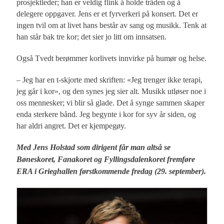
prosjektleder; han er veldig flink å holde tråden og å
delegere oppgaver. Jens er et fyrverkeri på konsert. Det er
ingen tvil om at livet hans består av sang og musikk. Tenk at
han står bak tre kor; det sier jo litt om innsatsen.
Også Tvedt berømmer korlivets innvirke på humør og helse.
– Jeg har en t-skjorte med skriften: «Jeg trenger ikke terapi,
jeg går i kor», og den synes jeg sier alt. Musikk utløser noe i
oss mennesker; vi blir så glade. Det å synge sammen skaper
enda sterkere bånd. Jeg begynte i kor for syv år siden, og
har aldri angret. Det er kjempegøy.
Med Jens Holstad som dirigent får man altså se
Bøneskoret, Fanakoret og Fyllingsdalenkoret fremføre
ERA i Grieghallen førstkommende fredag (29. september).