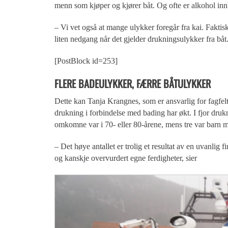
menn som kjøper og kjører båt. Og ofte er alkohol inn
– Vi vet også at mange ulykker foregår fra kai. Faktisk
liten nedgang når det gjelder drukningsulykker fra båt
[PostBlock id=253]
FLERE BADEULYKKER, FÆRRE BÅTULYKKER
Dette kan Tanja Krangnes, som er ansvarlig for fagfelt
drukning i forbindelse med bading har økt. I fjor druk
omkomne var i 70- eller 80-årene, mens tre var barn m
– Det høye antallet er trolig et resultat av en uvanli
og kanskje overvurdert egne ferdigheter, sier
Krangne