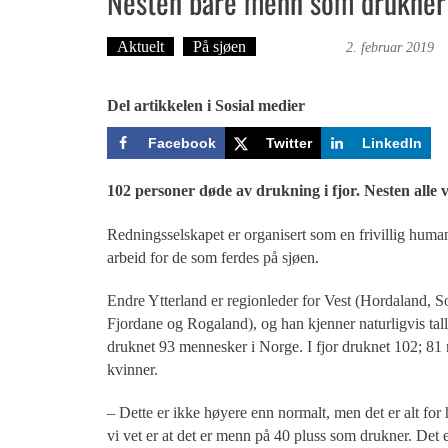
Nesten bare menn som drukner
Aktuelt
På sjøen
Ove Landro
2. februar 2019
Del artikkelen i Sosial medier
Facebook
Twitter
LinkedIn
102 personer døde av drukning i fjor. Nesten alle
Redningsselskapet er organisert som en frivillig human
arbeid for de som ferdes på sjøen.
Endre Ytterland er regionleder for Vest (Hordaland, 
Fjordane og Rogaland), og han kjenner naturligvis tal
druknet 93 mennesker i Norge. I fjor druknet 102; 8
kvinner.
– Dette er ikke høyere enn normalt, men det er alt for 
vi vet er at det er menn på 40 pluss som drukner. Det 