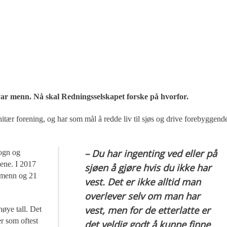
 var menn. Nå skal Redningsselskapet forske på hvorfor.
itær forening, og har som mål å redde liv til sjøs og drive forebyggend
– Du har ingenting ved eller på
Sogn og
lene. I 2017
sjøen å gjøre hvis du ikke har
1 menn og 21
vest. Det er ikke alltid man
overlever selv om man har
vest, men for de etterlatte er
høye tall. Det
er som oftest
det veldig godt å kunne finne