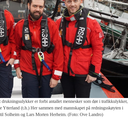
sulykker er forbi antallet mennesker som dør i trafikkulykker,
dre Ytterland (t.h.) Her sammen med mannskapet på redningsskøyten i
til Solheim og Lars Morten Herheim. (Foto: Ove Landro)