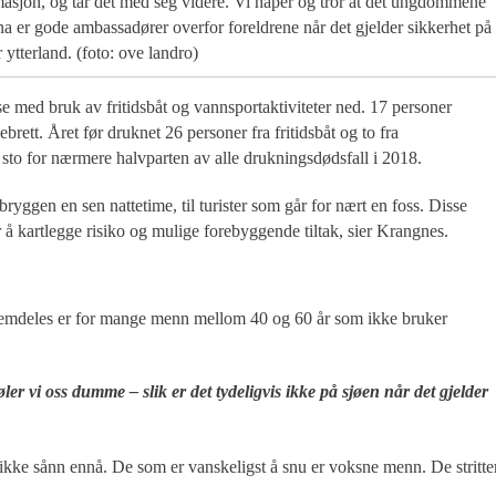
masjon, og tar det med seg videre. Vi håper og tror at det ungdommene
na er gode ambassadører overfor foreldrene når det gjelder sikkerhet på
r ytterland. (foto: ove landro)
se med bruk av fritidsbåt og vannsportaktiviteter ned. 17 personer
ebrett. Året før druknet 26 personer fra fritidsbåt og to fra
lv sto for nærmere halvparten av alle drukningsdødsfall i 2018.
bryggen en sen nattetime, til turister som går for nært en foss. Disse
r å kartlegge risiko og mulige forebyggende tiltak, sier Krangnes.
 fremdeles er for mange menn mellom 40 og 60 år som ikke bruker
er vi oss dumme – slik er det tydeligvis ikke på sjøen når det gjelder
r ikke sånn ennå. De som er vanskeligst å snu er voksne menn. De stritte