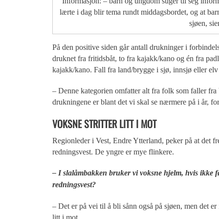
Informasjon: – barn og ungdom suger til seg infor
lærte i dag blir tema rundt middagsbordet, og at bar
sjøen, sie
På den positive siden går antall drukninger i forbindel
druknet fra fritidsbåt, to fra kajakk/kano og én fra padl
kajakk/kano. Fall fra land/brygge i sjø, innsjø eller e
– Denne kategorien omfatter alt fra folk som faller fra 
drukningene er blant det vi skal se nærmere på i år, fo
VOKSNE STRITTER LITT I MOT
Regionleder i Vest, Endre Ytterland, peker på at det
redningsvest. De yngre er mye flinkere.
– I slalåmbakken bruker vi voksne hjelm, hvis ikke føl
redningsvest?
– Det er på vei til å bli sånn også på sjøen, men det e
litt i mot.