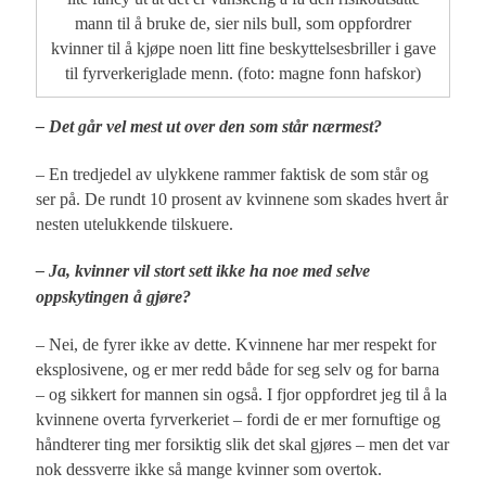
mann til å bruke de, sier nils bull, som oppfordrer
kvinner til å kjøpe noen litt fine beskyttelsesbriller i gave
til fyrverkeriglade menn. (foto: magne fonn hafskor)
– Det går vel mest ut over den som står nærmest?
– En tredjedel av ulykkene rammer faktisk de som står og
ser på. De rundt 10 prosent av kvinnene som skades hvert år
nesten utelukkende tilskuere.
– Ja, kvinner vil stort sett ikke ha noe med selve
oppskytingen å gjøre?
– Nei, de fyrer ikke av dette. Kvinnene har mer respekt for
eksplosivene, og er mer redd både for seg selv og for barna
– og sikkert for mannen sin også. I fjor oppfordret jeg til å la
kvinnene overta fyrverkeriet – fordi de er mer fornuftige og
håndterer ting mer forsiktig slik det skal gjøres – men det var
nok dessverre ikke så mange kvinner som overtok.