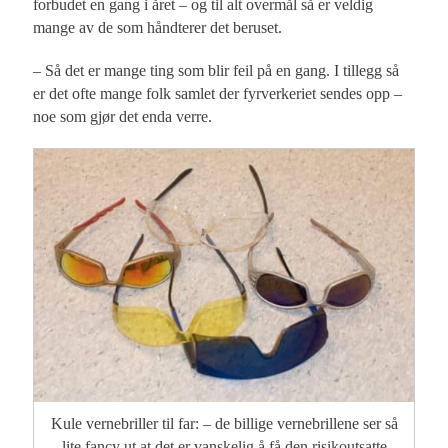
forbudet en gang i året – og til alt overmål så er veldig
mange av de som håndterer det beruset.
– Så det er mange ting som blir feil på en gang. I tillegg så
er det ofte mange folk samlet der fyrverkeriet sendes opp –
noe som gjør det enda verre.
Kule vernebriller til far: – de billige vernebrillene ser så
lite fancy ut at det er vanskelig å få den risikoutsatte