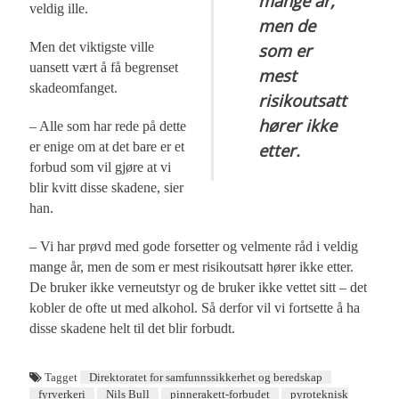
mange år,
veldig ille.
men de
Men det viktigste ville
som er
uansett vært å få begrenset
mest
skadeomfanget.
risikoutsatt
hører ikke
– Alle som har rede på dette
er enige om at det bare er et
etter.
forbud som vil gjøre at vi
blir kvitt disse skadene, sier
han.
– Vi har prøvd med gode forsetter og velmente råd i veldig
mange år, men de som er mest risikoutsatt hører ikke etter.
De bruker ikke verneutstyr og de bruker ikke vettet sitt – det
kobler de ofte ut med alkohol. Så derfor vil vi fortsette å ha
disse skadene helt til det blir forbudt.
Tagget
Direktoratet for samfunnssikkerhet og beredskap
fyrverkeri
Nils Bull
pinnerakett-forbudet
pyroteknisk