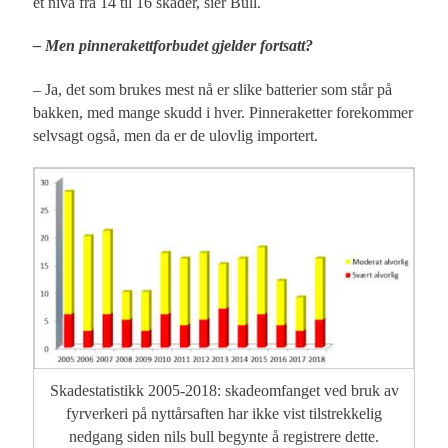
et nivå fra 14 til 16 skader, sier Bull.
– Men pinnerakettforbudet gjelder fortsatt?
– Ja, det som brukes mest nå er slike batterier som står på
bakken, med mange skudd i hver. Pinneraketter forekommer
selvsagt også, men da er de ulovlig importert.
Skadestatistikk 2005-2018: skadeomfanget ved bruk av
fyrverkeri på nyttårsaften har ikke vist tilstrekkelig
nedgang siden nils bull begynte å registrere dette.