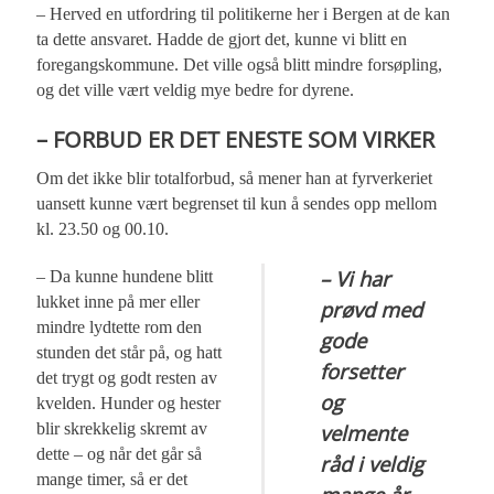
– Herved en utfordring til politikerne her i Bergen at de kan
ta dette ansvaret. Hadde de gjort det, kunne vi blitt en
foregangskommune. Det ville også blitt mindre forsøpling,
og det ville vært veldig mye bedre for dyrene.
– FORBUD ER DET ENESTE SOM VIRKER
Om det ikke blir totalforbud, så mener han at fyrverkeriet
uansett kunne vært begrenset til kun å sendes opp mellom
kl. 23.50 og 00.10.
– Vi har
– Da kunne hundene blitt
lukket inne på mer eller
prøvd med
mindre lydtette rom den
gode
stunden det står på, og hatt
forsetter
det trygt og godt resten av
og
kvelden. Hunder og hester
blir skrekkelig skremt av
velmente
dette – og når det går så
råd i veldig
mange timer, så er det