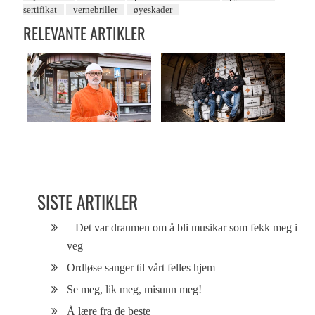
sertifikat
vernebriller
øyeskader
RELEVANTE ARTIKLER
En halv million til
Eksplosiv butikk
sportsbrillesatsing
SISTE ARTIKLER
– Det var draumen om å bli musikar som fekk meg i
veg
Ordløse sanger til vårt felles hjem
Se meg, lik meg, misunn meg!
Å lære fra de beste