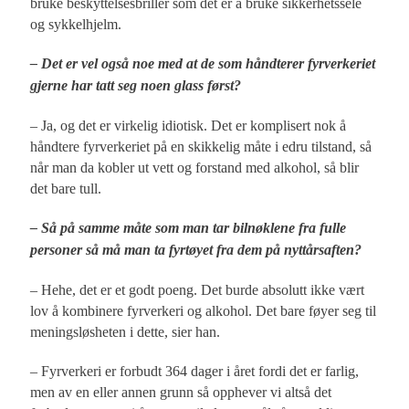
bruke beskyttelsesbriller som det er å bruke sikkerhetssele
og sykkelhjelm.
– Det er vel også noe med at de som håndterer fyrverkeriet
gjerne har tatt seg noen glass først?
– Ja, og det er virkelig idiotisk. Det er komplisert nok å
håndtere fyrverkeriet på en skikkelig måte i edru tilstand, så
når man da kobler ut vett og forstand med alkohol, så blir
det bare tull.
– Så på samme måte som man tar bilnøklene fra fulle
personer så må man ta fyrtøyet fra dem på nyttårsaften?
– Hehe, det er et godt poeng. Det burde absolutt ikke vært
lov å kombinere fyrverkeri og alkohol. Det bare føyer seg til
meningsløsheten i dette, sier han.
– Fyrverkeri er forbudt 364 dager i året fordi det er farlig,
men av en eller annen grunn så opphever vi altså det