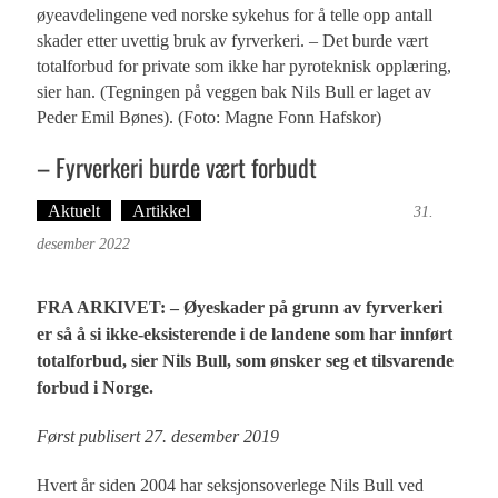
øyeavdelingene ved norske sykehus for å telle opp antall
skader etter uvettig bruk av fyrverkeri. – Det burde vært
totalforbud for private som ikke har pyroteknisk opplæring,
sier han. (Tegningen på veggen bak Nils Bull er laget av
Peder Emil Bønes). (Foto: Magne Fonn Hafskor)
– Fyrverkeri burde vært forbudt
Aktuelt
Artikkel
Tekst: Magne Fonn Hafskor
31.
desember 2022
FRA ARKIVET: – Øyeskader på grunn av fyrverkeri
er så å si ikke-eksisterende i de landene som har innført
totalforbud, sier Nils Bull, som ønsker seg et tilsvarende
forbud i Norge.
Først publisert 27. desember 2019
Hvert år siden 2004 har seksjonsoverlege Nils Bull ved